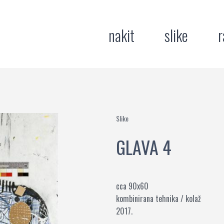
nakit
slike
r
Slike
GLAVA 4
cca 90x60
kombinirana tehnika / kolaž
2017.